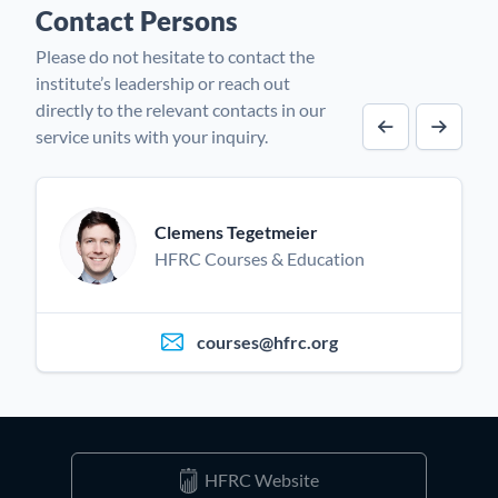
Contact Persons
Please do not hesitate to contact the
institute’s leadership or reach out
directly to the relevant contacts in our
service units with your inquiry.
Previous cont
Next co
Clemens Tegetmeier
HFRC Courses & Education
courses@hfrc.org
HFRC Website