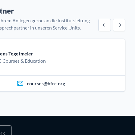
tner
Ihrem Anliegen gerne an die Institutsleitung
nsprechpartner in unseren Service Units.
Vorheriger A
Nächst
ens Tegetmeier
 Courses & Education
courses@hfrc.org
rk