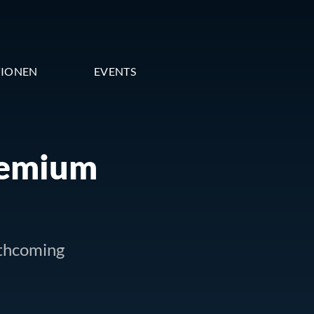
TIONEN
EVENTS
remium
rthcoming