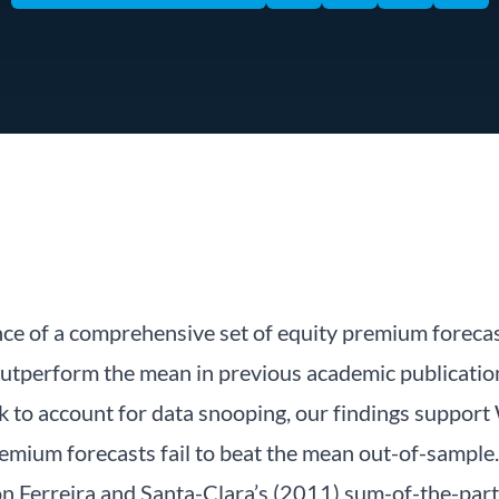
e of a comprehensive set of equity premium forecast
outperform the mean in previous academic publicatio
k to account for data snooping, our findings suppor
premium forecasts fail to beat the mean out-of-sample
 on Ferreira and Santa-Clara’s (2011) sum-of-the-par