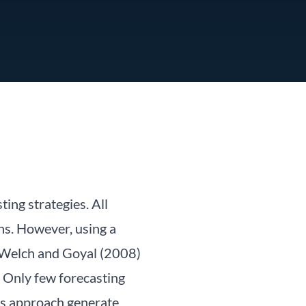
ing strategies. All
ns. However, using a
t Welch and Goyal (2008)
. Only few forecasting
ts approach generate