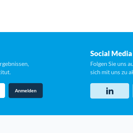
Social Media
rgebnissen,
Folgen Sie uns a
tut.
sich mit uns zu 
Anmelden
LinkedIn