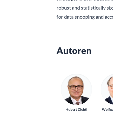
robust and statistically si
for data snooping and acco
Autoren
Hubert Dichtl
Wolfga